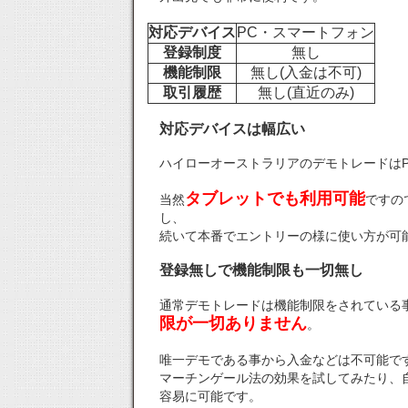
対応デバイス
PC・スマートフォン
登録制度
無し
機能制限
無し(入金は不可)
取引履歴
無し(直近のみ)
対応デバイスは幅広い
ハイローオーストラリアのデモトレードは
タブレットでも利用可能
当然
ですの
し、
続いて本番でエントリーの様に使い方が可
登録無しで機能制限も一切無し
通常デモトレードは機能制限をされている
限が一切ありません
。
唯一デモである事から入金などは不可能で
マーチンゲール法の効果を試してみたり、
容易に可能です。