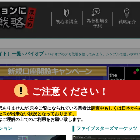
為替相場を
初心者講座
戦略紹介
予想
イト）一覧
バイオプ
>
> バイオプのデモ取引を使ってみよう。シンプルで使いやす
ご注意ください！
訳ありませんが,只今ご覧になられている業者は
調査中もしくは日本から
セスが出来ない状況となっております。
せないバイナリーオプションの取引のチャンス
はご理解の上でのご利用をお願い致します。
で取引をするチャンスは増えます。
ション
ファイブスターズマーケッツ
高い業者とは
で生計を立てるって難しい？