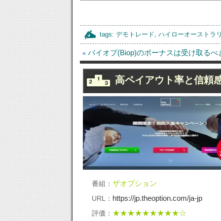
tags:
デモトレード
,
ハイローオーストラ
バイオプ(Biop)のボーナスは受け取る
«
バイオプでネオ完勝法？どこで
景
高ペイアウト率と信頼
も使える攻略法なの！？
バ
バイオプで出金ができないこと
信
ザオプション
番組：
はあるの？気になる海外業者！
し
https://jp.theoption.com/ja-jp
URL：
★★★★★★★★★☆
評価：