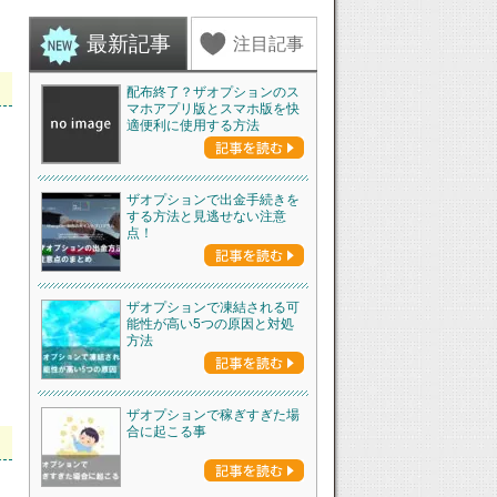
最新記事
注目記事
配布終了？ザオプションのス
マホアプリ版とスマホ版を快
適便利に使用する方法
ザオプションで出金手続きを
する方法と見逃せない注意
点！
ザオプションで凍結される可
能性が高い5つの原因と対処
方法
ザオプションで稼ぎすぎた場
合に起こる事