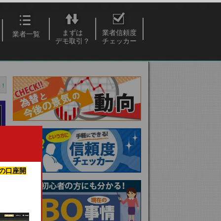
まずは
業者信頼度
業者一覧
デモ取引？
チェッカー
い！
の口座開