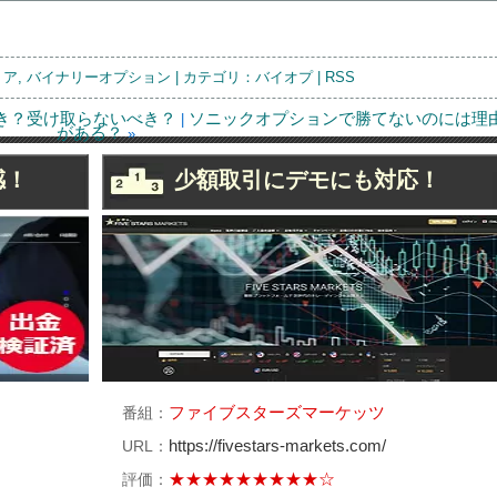
リア
,
バイナリーオプション
| カテゴリ：
バイオプ
|
RSS
べき？受け取らないべき？
ソニックオプションで勝てないのには理
|
がある？
»
気の見通しと為替の動きから
バイオプで勝てない人は戦略
感！
少額取引にデモにも対応！
イオプで勝つ為には？
を！少しでも利益を得るため
に！
頼感の上がるバイオプ。安心
バイオプ(Biop)のボーナスは受
ファイブスターズマーケッツ
番組：
て取引するためには？
け取るべき？受け取らないべ
https://fivestars-markets.com/
URL：
き？
★★★★★★★★★☆
評価：