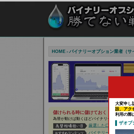
HOME
バイナリーオプション業者（サ
>
大変申し
設、アク
儲けられる時に儲けておく！今月は見逃
利用の際
為替が動けば動くほどバイナリーオプション
ザオプ
厳選した口コミ評価の
バイナリーオプション