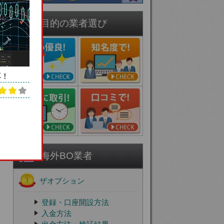
目的の業者選び
応！
海外BO業者
ザオプション
登録・口座開設方法
入金方法