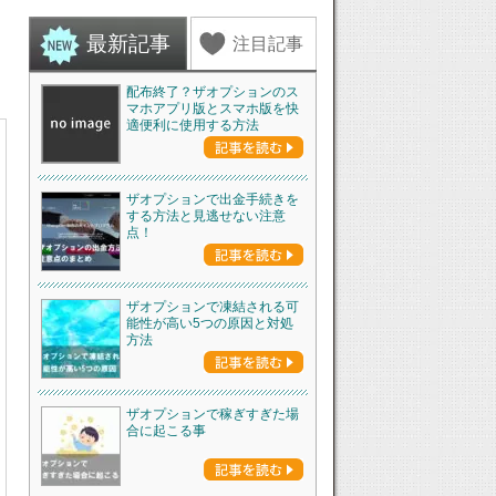
最新記事
注目記事
配布終了？ザオプションのス
マホアプリ版とスマホ版を快
適便利に使用する方法
ザオプションで出金手続きを
する方法と見逃せない注意
点！
ザオプションで凍結される可
能性が高い5つの原因と対処
方法
ザオプションで稼ぎすぎた場
合に起こる事