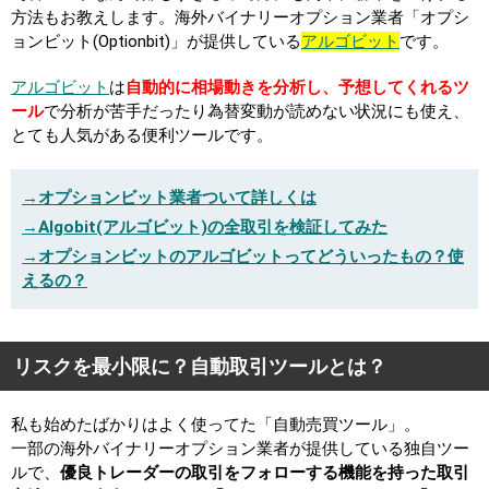
方法もお教えします。海外バイナリーオプション業者「オプシ
ョンビット(Optionbit)」が提供している
アルゴビット
です。
アルゴビット
は
自動的に相場動きを分析し、予想してくれるツ
ール
で分析が苦手だったり為替変動が読めない状況にも使え、
とても人気がある便利ツールです。
→オプションビット業者ついて詳しくは
→Algobit(アルゴビット)の全取引を検証してみた
→オプションビットのアルゴビットってどういったもの？使
えるの？
リスクを最小限に？自動取引ツールとは？
私も始めたばかりはよく使ってた「自動売買ツール」。
一部の海外バイナリーオプション業者が提供している独自ツー
ルで、
優良トレーダーの取引をフォローする機能を持った取引