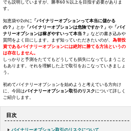
でも説明していますが、勝率60％以上を目指す必要がありま
す。
知恵袋や2chに
「バイナリーオプションって本当に儲かる
の？」
とか
「バイナリーオプションは危険ですか？」
や
「バイ
ナリーオプションは稼ぎやすいって本当？」
などの書き込みや
質問をよく目にします。まず知っていただきたいのが、
為替投
資であるバイナリーオプションには絶対に勝てる方法というの
は存在しません。
しっかりと予測をたててもどうしても損失になってしまうこと
もあります。それを理解した上で取引をおこなっていきましょ
う。
初めてバイナリーオプションを始めようと考えている方向け
に、今回は
バイナリーオプション取引のリスク
について詳しく
ご紹介します。
目次
バイナリーオプション取引のリスクについて