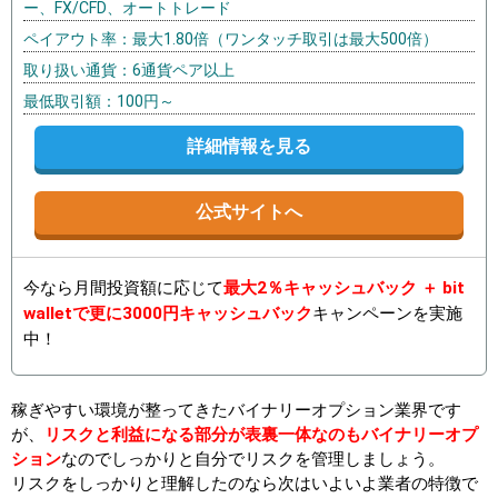
ー、FX/CFD、オートトレード
ペイアウト率：最大1.80倍（ワンタッチ取引は最大500倍）
取り扱い通貨：6通貨ペア以上
最低取引額：100円～
詳細情報を見る
公式サイトへ
今なら月間投資額に応じて
最大2％キャッシュバック ＋ bit
walletで更に3000円キャッシュバック
キャンペーンを実施
中！
稼ぎやすい環境が整ってきたバイナリーオプション業界です
が、
リスクと利益になる部分が表裏一体なのもバイナリーオプ
ション
なのでしっかりと自分でリスクを管理しましょう。
リスクをしっかりと理解したのなら次はいよいよ業者の特徴で