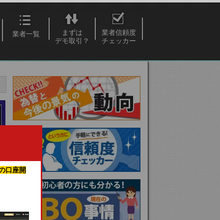
まずは
業者信頼度
業者一覧
デモ取引？
チェッカー
の口座開