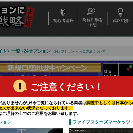
為替相場を
初心者講座
戦略紹介
予想
イト）一覧
24オプション
>
> 24オプション － 入金方法について
ご注意ください！
訳ありませんが,只今ご覧になられている業者は
調査中もしくは日本から
セスが出来ない状況となっております。
せないバイナリーオプションの取引のチャンス
はご理解の上でのご利用をお願い致します。
で取引をするチャンスは増えます。
ション
ファイブスターズマーケッツ
高い業者とは
で生計を立てるって難しい？