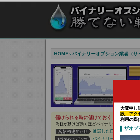
HOME
バイナリーオプション業者（サ
>
大変申し
設、アク
儲けられる時に儲けておく！今月は見逃
利用の際
為替が動けば動くほどバイナリーオプション
ザオプ
厳選した口コミ評価の
バイナリーオプション