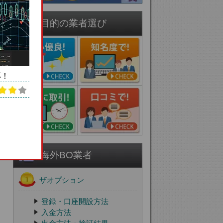
目的の業者選び
応！
海外BO業者
ザオプション
登録・口座開設方法
入金方法