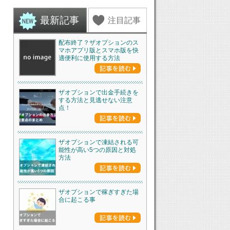
最新記事
注目記事
配布終了？ザオプションのス
マホアプリ版とスマホ版を快
適便利に使用する方法
ザオプションで出金手続きを
する方法と見逃せない注意
点！
ザオプションで凍結される可
能性が高い5つの原因と対処
方法
ザオプションで稼ぎすぎた場
合に起こる事