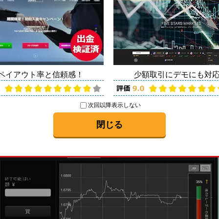
について
解説
ペイアウト率と信頼感！
少額取引にデモにも対
「出金入金」
面上部の
を選択。
次回以降表示しない
閉じる