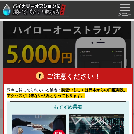
ご注意ください！
只今ご覧になられている業者は
調査中もしくは日本からの口座開設、
アクセスが出来ない状況となっております。
おすすめ業者
HOME
>
バイナリーオプション業者（サイト）一覧
>
24オプション
> 24オプ
24オプションの新しい短期取引「30秒バイナリ