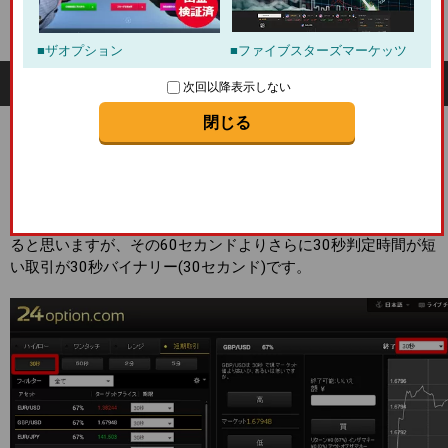
ー」
ハイローオーストラリア
ザオプション
ファイブスターズマーケッツ
30セカンドを導入した24オプション
次回以降表示しない
閉じる
この度24オプションに新しく導入された取引ルール30秒バイナ
リー。
海外業者を利用するトレーダーの多くは1分先の動向を予想す
る60セカンドを利用して取引を行っているトレーダーも多くい
ると思いますが、その60セカンドよりさらに30秒判定時間が短
い取引が30秒バイナリー(30セカンド)です。