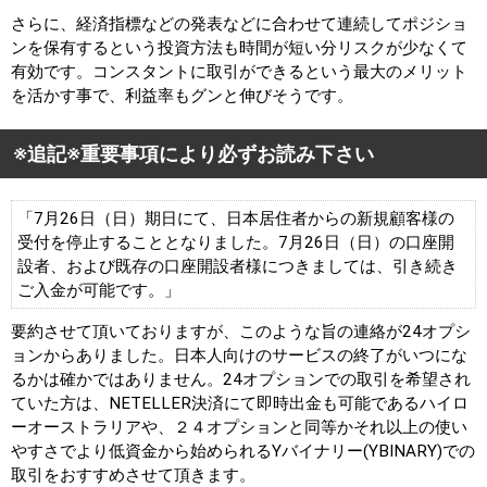
さらに、経済指標などの発表などに合わせて連続してポジショ
ンを保有するという投資方法も時間が短い分リスクが少なくて
有効です。コンスタントに取引ができるという最大のメリット
を活かす事で、利益率もグンと伸びそうです。
※追記※重要事項により必ずお読み下さい
「7月26日（日）期日にて、日本居住者からの新規顧客様の
受付を停止することとなりました。7月26日（日）の口座開
設者、および既存の口座開設者様につきましては、引き続き
ご入金が可能です。」
要約させて頂いておりますが、このような旨の連絡が24オプシ
ョンからありました。日本人向けのサービスの終了がいつにな
るかは確かではありません。24オプションでの取引を希望され
ていた方は、NETELLER決済にて即時出金も可能であるハイロ
ーオーストラリアや、２４オプションと同等かそれ以上の使い
やすさでより低資金から始められるYバイナリー(YBINARY)での
取引をおすすめさせて頂きます。