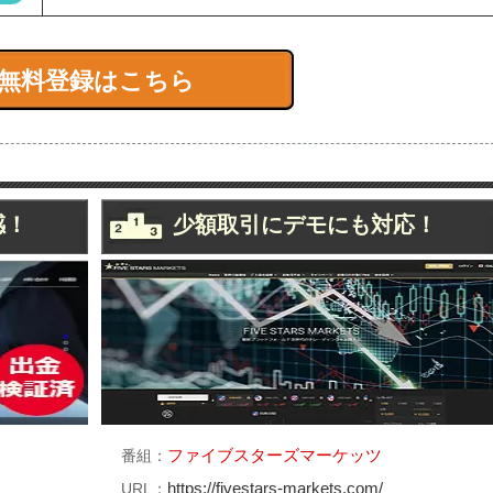
無料登録はこちら
感！
少額取引にデモにも対応！
ファイブスターズマーケッツ
番組：
https://fivestars-markets.com/
URL：