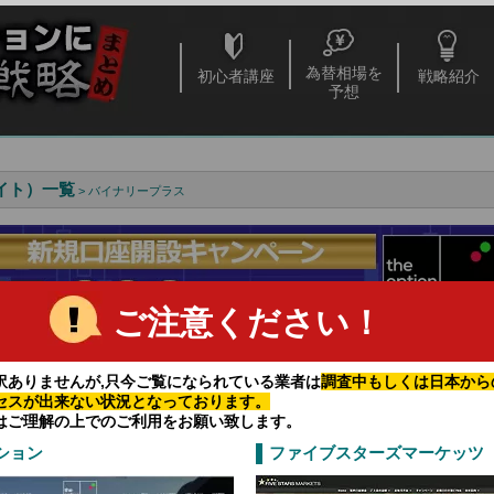
為替相場を
初心者講座
戦略紹介
予想
イト）一覧
> バイナリープラス
ご注意ください！
訳ありませんが,只今ご覧になられている業者は
調査中もしくは日本から
セスが出来ない状況となっております。
せないバイナリーオプションの取引のチャンス
はご理解の上でのご利用をお願い致します。
で取引をするチャンスは増えます。
ション
ファイブスターズマーケッツ
高い業者とは
で生計を立てるって難しい？