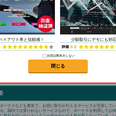
のバイナリー！
っている。
通貨ペアの特
ペイアウト率と信頼感！
少額取引にデモにも対
取引をコンスタントに行
よく利益をあげることが
次回以降表示しない
閉じる
入金方法
出金方法
要
ボーナスなども豊富で、お得に取引が行えるサービスが充実して
る。国内では受けれないサービスなので、ボーナスを利用してお
に取引を行いたいというユーザーからの人気が高くなっている。