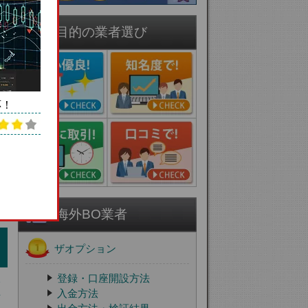
目的の業者選び
応！
海外BO業者
ザオプション
登録・口座開設方法
い
得
入金方法
レ