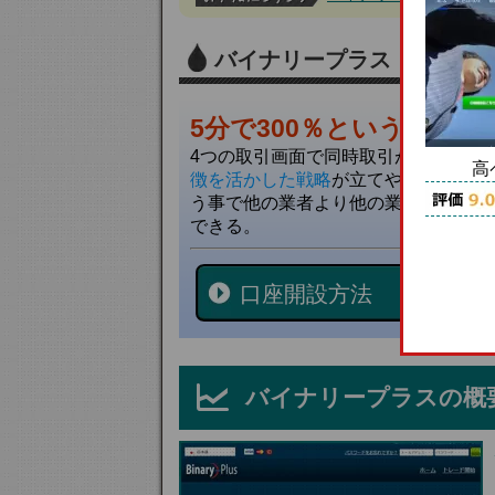
バイナリープラス
5分で300％という魅力
4つの取引画面で同時取引が可能とな
高
徴を活かした戦略
が立てやすく、同時
う事で他の業者より他の業者より効率
できる。
口座開設方法
バイナリープラスの概