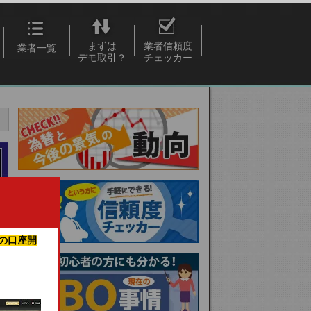
まずは
業者信頼度
業者一覧
デモ取引？
チェッカー
の口座開