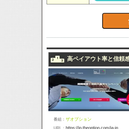
高ペイアウト率と信頼
ザオプション
番組：
https://jp.theoption.com/ja-jp
URL：