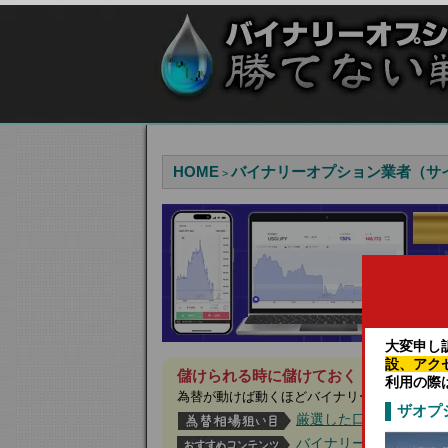
HOME
バイナリーオプション業者（サ
>
大変申し
設、アク
儲けられる時に儲けておく！今月は見逃
利用の際
為替が動けば動くほどバイナリーオプション
ザオプ
厳選した口コミ評価の
バイナリーオプション