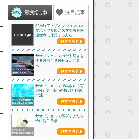
最新記事
注目記事
配布終了？ザオプションのス
マホアプリ版とスマホ版を快
適便利に使用する方法
ザオプションで出金手続きを
する方法と見逃せない注意
点！
ザオプションで凍結される可
能性が高い5つの原因と対処
方法
ザオプションで稼ぎすぎた場
合に起こる事