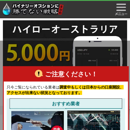
ご注意ください！
只今ご覧になられている業者は
調査中もしくは日本からの口座開設、
アクセスが出来ない状況となっております。
おすすめ業者
HOME
>
バイナリーオプション業者（サイト）一覧
>
バイナリークラウド
> バイ
バイナリークラウド(BinaryCloud)－ 登録・口