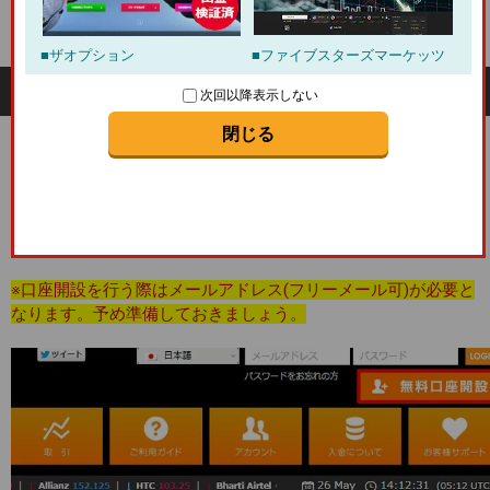
座を開設する方法
ハイローオーストラリア
口座開設
ザオプション
ファイブスターズマーケッツ
バイナリークラウド口座開設手順
次回以降表示しない
閉じる
口座開設・STEP.1
まずはバイナリークラウドのTOPページに移動。
移動すると下記のページが表示されるのでページ右上の
「無料
口座開設」
をクリック。
※口座開設を行う際はメールアドレス(フリーメール可)が必要と
なります。予め準備しておきましょう。