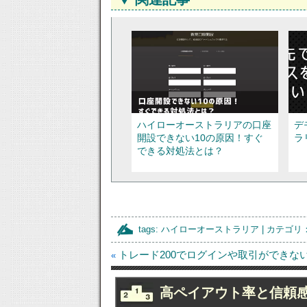
ハイローオーストラリアの口座
デ
開設できない10の原因！すぐ
ラ
できる対処法とは？
tags:
ハイローオーストラリア
| カテゴリ
トレード200でログインや取引ができな
«
【優良】ハイローオーストラリ
【
高ペイアウト率と信頼
アは初心者でも取引を始められ
イ
る？
得