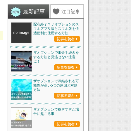
最新記事
注目記事
配布終了？ザオプションのス
マホアプリ版とスマホ版を快
適便利に使用する方法
ザオプションで出金手続きを
する方法と見逃せない注意
点！
ザオプションで凍結される可
能性が高い5つの原因と対処
方法
ザオプションで稼ぎすぎた場
合に起こる事