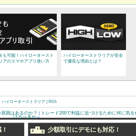
モも可能！ハイローオースト
ハイローオーストラリアが安全
リアのスマホアプリ使い方
で優良な理由とは？
：
ハイローオーストラリア
|
RSS
い原因はあるのか？
トレード200で利益に近づけるために何に気を
|
けるべきか
»
戦略】相場分析をしながらハ
ハイローオーストラリアのハイ
感！
少額取引にデモにも対応！
ローオーストラリアで利益を
ローは勝てるのか？長期取引に
る！
挑戦！