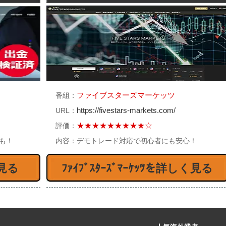
イローオーストラリアのハイ
【ハイローオーストラリア】新
ファイブスターズマーケッツ
番組：
ーで取引をするなら転売を利
規口座開設後にキャッシュバッ
https://fivestars-markets.com/
URL：
！
クが！
★★★★★★★★★☆
評価：
%も！
内容：
デモトレード対応で初心者にも安心！
見る
ﾌｧｲﾌﾞｽﾀｰｽﾞﾏｰｹｯﾂを詳しく見る
コツ】機能を使いハイローオ
【注目】トレード200のボーナ
ストラリアをシンプルに攻
スは受け取るべきなのか？