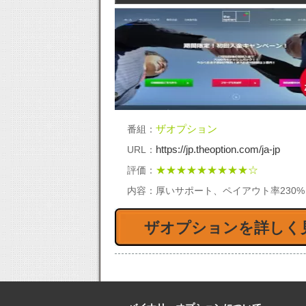
ハイローオーストラリア 相場
ハ
ザオプション
番組：
の動きだけを見て攻略はできる
ロ
https://jp.theoption.com/ja-jp
URL：
か？
用
★★★★★★★★★☆
評価：
内容：
厚いサポート、ペイアウト率230
ザオプションを詳しく
【必見】ハイローオーストラリ
【
アの30秒取引で実践から判明
ー