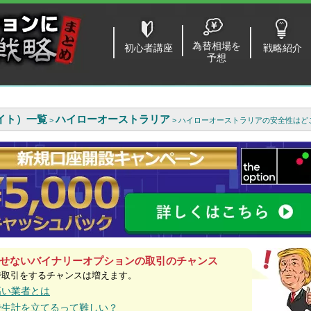
為替相場を
初心者講座
戦略紹介
予想
イト）一覧
ハイローオーストラリア
>
> ハイローオーストラリアの安全性はど
せないバイナリーオプションの取引のチャンス
で取引をするチャンスは増えます。
高い業者とは
で生計を立てるって難しい？