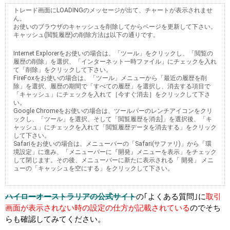
トレード画面にLOADINGのメッセージが出て、チャートが表示されませ
ん。
お使いのブラウザのキャッシュを削除してからページを更新して下さい。
キャッシュ(閲覧履歴)の削除方法は以下の通りです。
Internet Explorerをお使いの場合は、「ツール」をクリックし、「閲覧の
履歴の削除」を選択、「インターネット一時ファイル」にチェックを入れ
て「削除」をクリックして下さい。
FireFoxをお使いの場合は、「ツール」メニューから「最近の履歴を削
除」を選択、履歴の期間で「すべての履歴」を選択し、消去する項目で
「キャッシュ」にチェックを入れて［今すぐ消去］をクリックして下さ
い。
Google Chromeをお使いの場合は、ツールバーのレンチアイコンをクリ
ックし、「ツール」を選択、そして「閲覧履歴を消去]」を選択後、「キ
ャッシュ」にチェックを入れて「閲覧履歴データを消去する」をクリック
して下さい。
Safariをお使いの場合は、メニューバーの「Safari(サファリ)」から「環
境設定」に進み、「メニューバーに『開発』メニューを表示」をチェック
して閉じます。その後、メニューバーに新たに表示される「 開発」 メニ
ューの「キャッシュを空にする」をクリックして下さい。
ハイローオーストラリアの公式サイト
の｢よくある質問｣に
取引
画面が表示されない時の設定の仕方が記載されている
のでそち
らも確認してみてください。