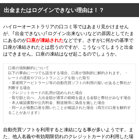
出金またはログインできない理由は！？
ハイローオーストラリアの口コミ等ではあまり見かけません
が、｢出金できない｣｢ログイン出来ない｣などの原因としてたま
にあるのが
口座が凍結された
などです。さすがに何かの基準で
口座が凍結されたとは思うのですが、こうなってしまうと出金
はできません。口座の凍結はなぜ起こるのでしょうか。
口座の強制解約について
以下の事由に一つでも該当する場合、口座が強制的に解約されます。 ・
レートの遅延やフロントランニングを狙った取引
・業者間アービトラージ等の自動売買ソフトの利用の疑いがあると弊社が
判断する場合
・クレジットカードの乱用が認められた場合
・取引額と比べ、入出金額が通常の範疇を超える金額と弊社がみなす場合
・本人確認書類や公共料金、郵送物等に偽造を施した場合
・同一人が複数口座を開いたことが確認された場合（両方の口座を解約す
ることがあります）
自動売買ソフトを利用すると凍結になる事が多いようです。ま
た、他人名義や有効期限切れのクレジットカードの利用した場