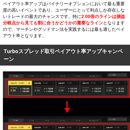
ペイアウト率アップはバイナリーオプションにおいて最も重要
度の高いイベントであり、ユーザーにとって利点しか存在しな
いトレードの最大のチャンスです。特に
2.00倍のラインは損益
分岐点から見ても割に合うかどうかの重要なライン
となります
ので、マーチンやグッドマン法を実践するには最も適したペイ
アウト率となります。
Turboスプレッド取引ペイアウト率アップキャンペ
ーン