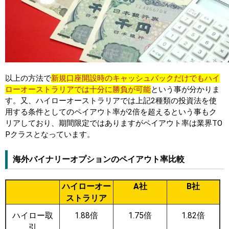
以上の方法で
新規口座開設時のキャッシュバックだけでもハイ
ローオーストラリアでは十分に勝負が可能
という事が分かりま
す。又、ハイローオーストラリアでは上記2種類の投資法を使
用する条件としてのペイアウト率が2倍を超えるという事もク
リアしており、期間限定ではありますがペイアウト率は業界TO
Pクラスとなっています。
海外バイナリーオプションのペイアウト率比較
ハイローオー
A社
B社
ストラリア
ハイロー取
1.88倍
1.75倍
1.82倍
引