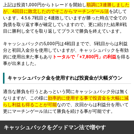
上記は投資1,000円からトレードを開始し
順調に3連勝しました
が、4回目に敗北したのでそこからマーチンゲール法
を試して
います。4.5.6.7戦目と4連敗していますが勝った時点で全ての
負債を取り返す事が確定していますので、更に続けた結果8戦
目に勝利し全てを取り返してプラスで勝負を終えています。
キャッシュバックの5,000円は4戦目までで、5戦目からは利益
分と初回入金分を使用していますが、キャッシュバックを有効
的に使用出来た事もあり
トータルで「+7,800円」の利益
を得る
事が出来ました。
キャッシュバック金を使用すれば投資金が大幅ダウン
適当な勝負を行うとあっという間にキャッシュバック分は無く
なりますが、この様に
効率的に使用する事で投資金を大幅に減
らし利益も得ることが可能
なので、次回からは利益分を用いて
更にマーチンゲール法にて勝負を続ける事が可能です。
キャッシュバックをグッドマン法で増やす