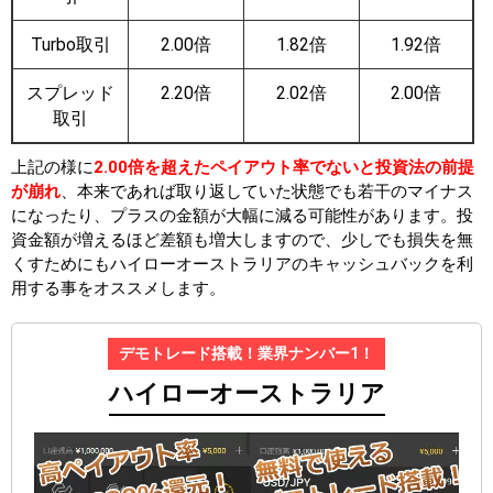
Turbo取引
2.00倍
1.82倍
1.92倍
スプレッド
2.20倍
2.02倍
2.00倍
取引
上記の様に
2.00倍を超えたペイアウト率でないと投資法の前提
が崩れ
、本来であれば取り返していた状態でも若干のマイナス
になったり、プラスの金額が大幅に減る可能性があります。投
資金額が増えるほど差額も増大しますので、少しでも損失を無
くすためにもハイローオーストラリアのキャッシュバックを利
用する事をオススメします。
デモトレード搭載！業界ナンバー1！
ハイローオーストラリア