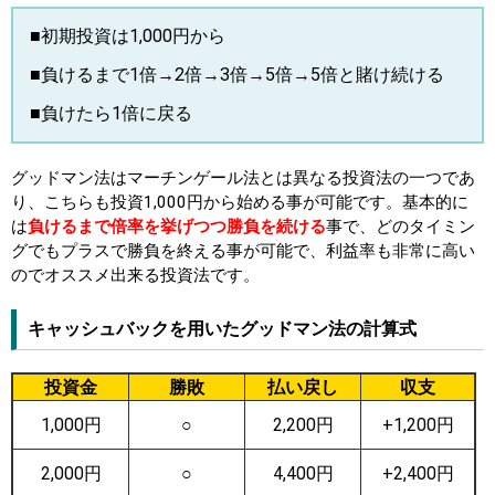
■初期投資は1,000円から
■負けるまで1倍→2倍→3倍→5倍→5倍と賭け続ける
■負けたら1倍に戻る
グッドマン法はマーチンゲール法とは異なる投資法の一つであ
り、こちらも投資1,000円から始める事が可能です。基本的に
は
負けるまで倍率を挙げつつ勝負を続ける
事で、どのタイミン
グでもプラスで勝負を終える事が可能で、利益率も非常に高い
のでオススメ出来る投資法です。
キャッシュバックを用いたグッドマン法の計算式
投資金
勝敗
払い戻し
収支
1,000円
○
2,200円
+1,200円
2,000円
○
4,400円
+2,400円