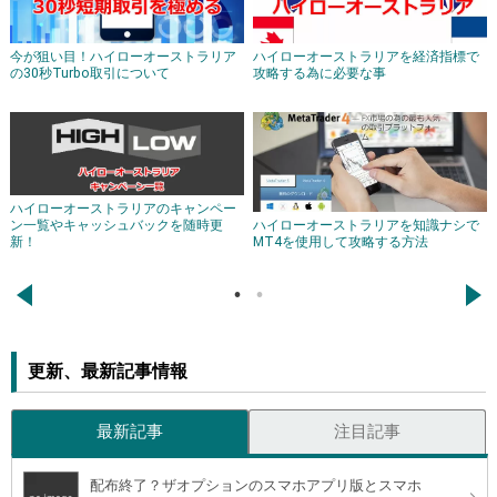
今が狙い目！ハイローオーストラリア
ハイローオーストラリアを経済指標で
の30秒Turbo取引について
攻略する為に必要な事
ハイローオーストラリアのキャンペー
ハイローオーストラリアを知識ナシで
ン一覧やキャッシュバックを随時更
MT4を使用して攻略する方法
新！
←
→
更新、最新記事情報
最新記事
注目記事
配布終了？ザオプションのスマホアプリ版とスマホ