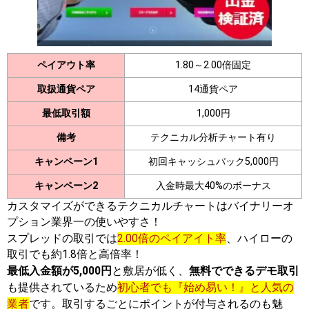
ペイアウト率
1.80～2.00倍固定
取扱通貨ペア
14通貨ペア
最低取引額
1,000円
備考
テクニカル分析チャート有り
キャンペーン1
初回キャッシュバック5,000円
キャンペーン2
入金時最大40%のボーナス
カスタマイズができるテクニカルチャートはバイナリーオ
プション業界一の使いやすさ！
2.00倍のペイアイト率
スプレッドの取引では
、ハイローの
取引でも約1.8倍と高倍率！
最低入金額が5,000円
無料でできるデモ取引
と敷居が低く、
初心者でも『始め易い！』と人気の
も提供されているため
業者
です。取引するごとにポイントが付与されるのも魅