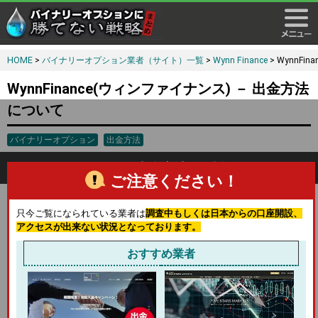
HOME
>
バイナリーオプション業者（サイト）一覧
>
Wynn Finance
> WynnF
WynnFinance(ウィンファイナンス) － 出金方法
について
バイナリーオプション
出金方法
ウィンファイナンスの出金方法を解説
ご注意ください！
出金方法・STEP.1
只今ご覧になられている業者は
調査中もしくは日本からの口座開設、
アクセスが出来ない状況となっております。
ウィンファイナンスにログインを行いましょう。出金手続きは
ログイン後でなければ行えません。
おすすめ業者
出金方法・STEP.2
ウィンファイナンスにログイン後に画面左側のメニューから