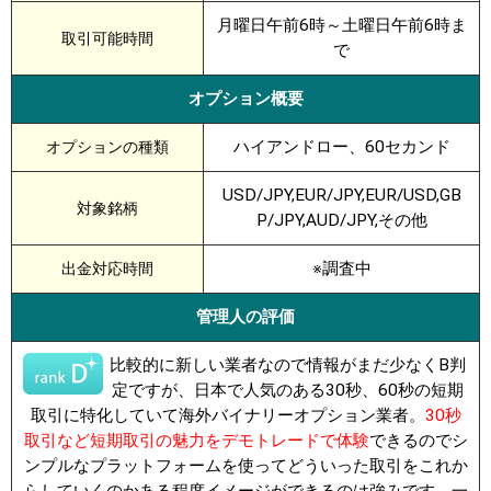
月曜日午前6時～土曜日午前6時ま
取引可能時間
で
オプション概要
ハイアンドロー、60セカンド
オプションの種類
USD/JPY,EUR/JPY,EUR/USD,GB
対象銘柄
P/JPY,AUD/JPY,その他
※調査中
出金対応時間
管理人の評価
比較的に新しい業者なので情報がまだ少なくB判
定ですが、日本で人気のある30秒、60秒の短期
取引に特化していて海外バイナリーオプション業者。
30秒
取引など短期取引の魅力をデモトレードで体験
できるのでシ
ンプルなプラットフォームを使ってどういった取引をこれか