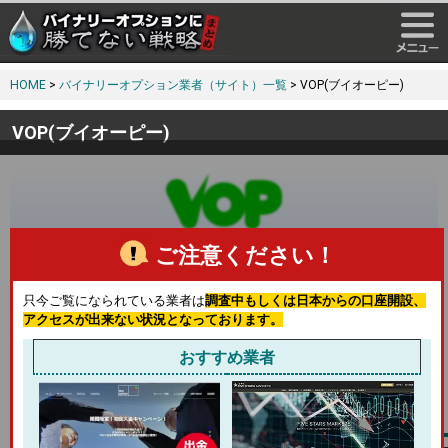
HOME
>
バイナリーオプション業者（サイト）一覧
> VOP(ブイオーピー)
VOP(ブイオーピー)
ご注意ください！
ローソク足チャートで短期取引を狙う！
比較的に新しい業者のようで、ローソク足チャートがあり、
只今ご覧になられている業者は
調査中もしくは日本からの口座開設、
最低投資額が500円と低めに設定されているので使いやすい
アクセスが出来ない状況となっております。
業者！
おすすめ業者
口座開設
入金方法
出金方法
方法