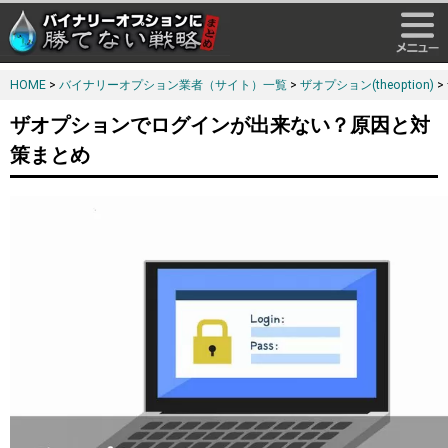
HOME
>
バイナリーオプション業者（サイト）一覧
>
ザオプション(theoption)
>
ザオプションでログインが出来ない？原因と対
策まとめ