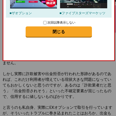
ザオプション
ファイブスターズマーケッツ
次回以降表示しない
閉じる
短時間でガッツリ稼げると大人気のEXオプションですが、傍ら
では詐欺や出金拒否の噂が耐えないのも事実で海外業者に免疫
のないトレーダーの懸念点にとなっているのは言うまでもあり
ません。
しかし実際に詐欺被害や出金拒否が行われた形跡があるのであ
れば、これだけ利用者が増えている現状大きな問題になってい
てもおかしくないと思うのですが、あるのは「詐欺業者だと思
う」「出金拒否されそう」といった不確定要素が混じったもの
で、信用するに値しないものばかりです。
と言うのも私自身、実際にEXオプションで取引を行っています
が、そういったトラブルに巻き込まれたことはおろか、出金も