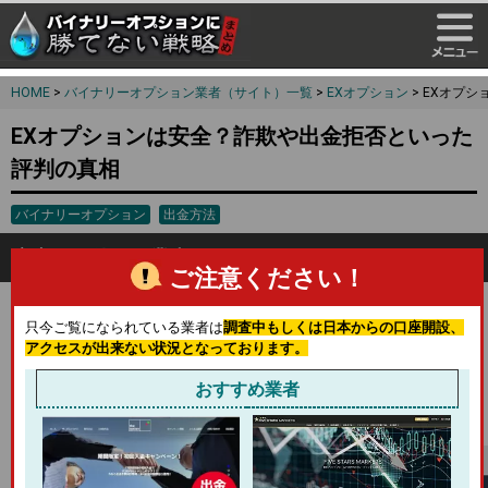
HOME
>
バイナリーオプション業者（サイト）一覧
>
EXオプション
> EXオプ
EXオプションは安全？詐欺や出金拒否といった
評判の真相
バイナリーオプション
出金方法
安心して使える業者なのか
ご注意ください！
海外バイナリーオプション業者の人気取引である短期取引(1分
只今ご覧になられている業者は
調査中もしくは日本からの口座開設、
間取引)で非常に高いペイアウト率を誇るEXオプション。短期
アクセスが出来ない状況となっております。
取引の最大ペイアウト率は1.80倍という高倍率になっており、
他の業者を見渡してもここ以上のペイアウト率でサービス提供
おすすめ業者
を行っている業者を見たことがありません。