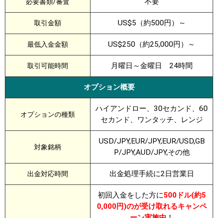
不要
必要書類/審査
US$5（約500円）～
取引金額
US$250（約25,000円）～
最低入金金額
月曜日～金曜日 24時間
取引可能時間
オプション概要
ハイアンドロー、30セカンド、60
オプションの種類
セカンド、ワンタッチ、レンジ
USD/JPY,EUR/JPY,EUR/USD,GB
対象銘柄
P/JPY,AUD/JPY,その他
出金処理手続に2日営業日
出金対応時間
初回入金をした方に
500ドル(約5
0,000円)のが受け取れるキャンペ
ーン実施中
！