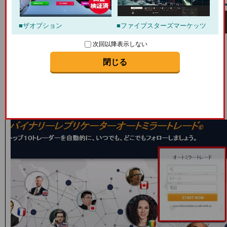
CTオプション口座開設手順
ザオプション
ファイブスターズマーケッツ
口座開設・STEP.1
次回以降表示しない
まずは
CTオプション
の公式ホームページに移動。
閉じる
移動すると下記のページが表示されるのでページ右下の
赤く
囲った部分を記入してSTARTNOW
をクリック。
※口座開設を行う際はメールアドレス(フリーメール可)が必
要となります。予め準備しておきましょう。