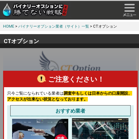
HOME
>
バイナリーオプション業者（サイト）一覧
> CTオプション
CTオプション
ご注意ください！
ゼロスプレッドですべらない業者！
ストレスのない取引環境を掲げる
ゼロスプレッド
でサービス
只今ご覧になられている業者は
調査中もしくは日本からの口座開設、
提供！バイナリーオプション専用EA、自動取引ロボットを
アクセスが出来ない状況となっております。
用いるなど、他の業者では行えないトレードが行えるのが魅
おすすめ業者
力！
口座開設
入金方法
出金方法
方法