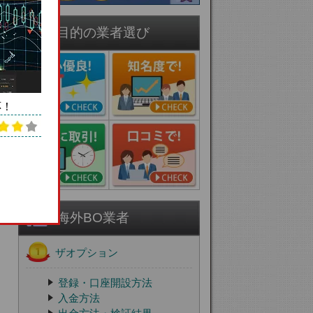
目的の業者選び
応！
海外BO業者
ザオプション
登録・口座開設方法
入金方法