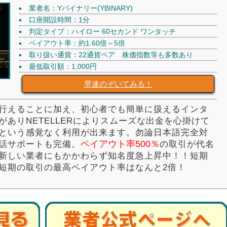
業者名：Yバイナリー(YBINARY)
口座開設時間：1分
判定タイプ：ハイロー 60セカンド ワンタッチ
ペイアウト率：約1.60倍～5倍
取り扱い通貨：22通貨ペア 株価指数等も多数あり
最低取引額：1,000円
早速のぞいてみる！
行えることに加え、初心者でも簡単に扱えるインタ
ありNETELLERによりスムーズな出金を心掛けて
という感覚なく利用が出来ます。勿論日本語完全対
ペイアウト率500％
話サポートも完備。
の取引が代名
新しい業者にもかかわらず知名度急上昇中！！短期
短期の取引の最高ペイアウト率はなんと2倍！