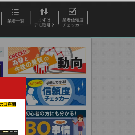
まずは
業者信頼度
業者一覧
デモ取引？
チェッカー
？
の口座開