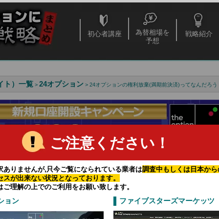
為替相場を
初心者講座
戦略紹介
予想
イト）一覧
24オプション
>
> 24オプションの権利放棄(満期前決済)ってなんだろう
ご注意ください！
訳ありませんが,只今ご覧になられている業者は
調査中もしくは日本から
セスが出来ない状況となっております。
せないバイナリーオプションの取引のチャンス
はご理解の上でのご利用をお願い致します。
で取引をするチャンスは増えます。
ション
ファイブスターズマーケッツ
高い業者とは
で生計を立てるって難しい？