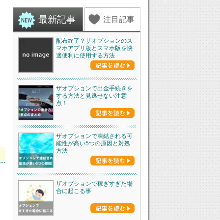
最新記事
注目記事
配布終了？ザオプションのス
マホアプリ版とスマホ版を快
適便利に使用する方法
ザオプションで出金手続きを
する方法と見逃せない注意
点！
ザオプションで凍結される可
能性が高い5つの原因と対処
方法
ザオプションで稼ぎすぎた場
合に起こる事