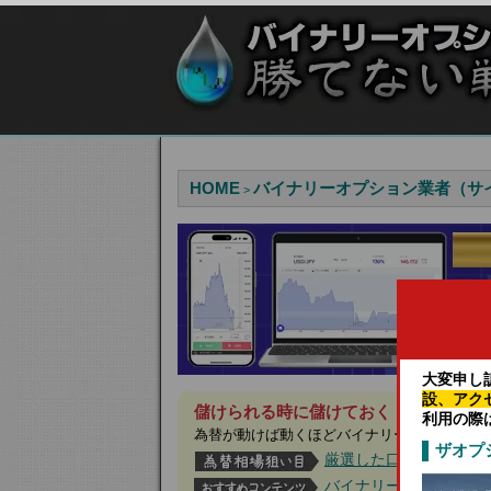
HOME
バイナリーオプション業者（サ
>
大変申し
設、アク
儲けられる時に儲けておく！今月は見逃
利用の際
為替が動けば動くほどバイナリーオプション
ザオプ
厳選した口コミ評価の
バイナリーオプション