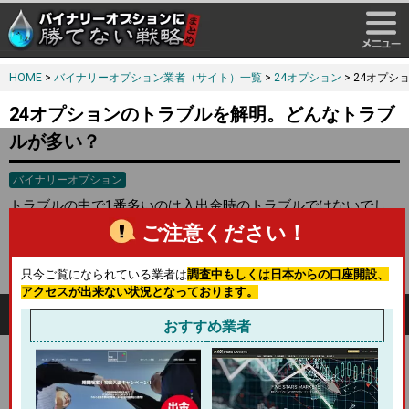
HOME
>
バイナリーオプション業者（サイト）一覧
>
24オプション
> 24オプ
24オプションのトラブルを解明。どんなトラブ
ルが多い？
バイナリーオプション
トラブルの中で1番多いのは入出金時のトラブルではないでし
ょうか？
24オプション出金拒否の真相
でも書かせていただいて
ご注意ください！
いるのですが、利用規約、ボーナス規約などをしっかりと読む
ことで回避できることもあります。
只今ご覧になられている業者は
調査中もしくは日本からの口座開設、
アクセスが出来ない状況となっております。
トラブルを上手く回避するには？
おすすめ業者
もちろん必須で誰でもがされていること、しなくてはいけない
ことなのでしょうが、
利用規約とボーナスの規約をしっかりと
読んでからの口座開設
です。マネーロンダリング防止の関係も