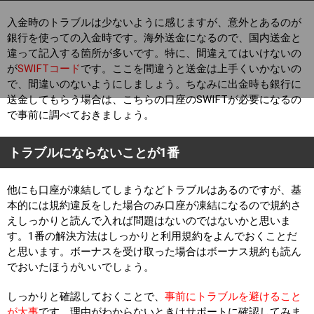
入金時のトラブルは少ないように感じますが、意外とあるのが
銀行を使っての入金時です。海外送金になるので、国内送金と
違って記入する箇所が多いです。特に、間違えてはいけないの
が
SWIFTコード
です。ここを間違うと送金は上手くいかないの
で、間違いのないようにしましょう。ちなみに出金時も銀行に
送金してもらう場合は、こちらの口座のSWIFTが必要になるの
で事前に調べておきましょう。
トラブルにならないことが1番
他にも口座が凍結してしまうなどトラブルはあるのですが、基
本的には規約違反をした場合のみ口座が凍結になるので規約さ
えしっかりと読んで入れば問題はないのではないかと思いま
す。1番の解決方法はしっかりと利用規約をよんでおくことだ
と思います。ボーナスを受け取った場合はボーナス規約も読ん
でおいたほうがいいでしょう。
しっかりと確認しておくことで、
事前にトラブルを避けること
が大事
です。理由がわからないときはサポートに確認してみま