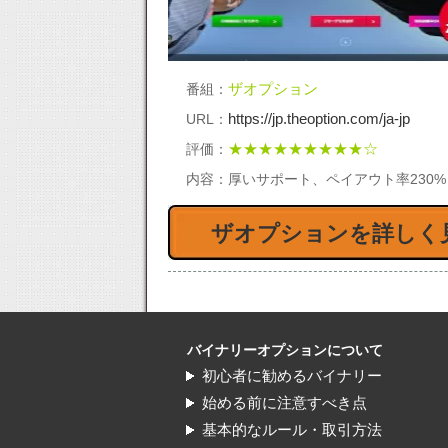
24オプションのトラブルを解
2
ザオプション
番組：
明。どんなトラブルが多い？
ー
https://jp.theoption.com/ja-jp
URL：
★★★★★★★★★☆
評価：
内容：
厚いサポート、ペイアウト率230
ザオプションを詳しく
24オプションのワンタッチを
2
利益につなげる方法！
が
バイナリーオプションについて
初心者に勧めるバイナリー
始める前に注意すべき点
基本的なルール・取引方法