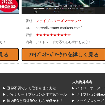
4オプション、海外バイナリ
24オプションで取り引きをす
ファイブスターズマーケッツ
番組：
業者としての評価は？
るならNETELLERを使うと便
https://fivestars-markets.com/
URL：
利
★★★★★★★★★☆
評価：
%も！
内容：
デモトレード対応で初心者にも安心！
見る
ﾌｧｲﾌﾞｽﾀｰｽﾞﾏｰｹｯﾂを詳しく見る
4オプションの口コミ。意見
海外バイナリーにに金融庁から
別れるのはどうして？
警告。安全なの？
人気海外業者
登録不要でデモ取引を使う方法
ハイローオースト
バイナリーオプションおすすめツール
ザオプション(theopt
国内BOと海外BOどちらが儲かる？
ファイブスターズ