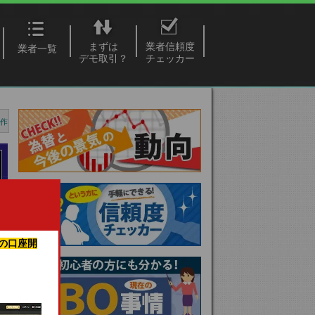
まずは
業者信頼度
業者一覧
デモ取引？
チェッカー
を作
の口座開