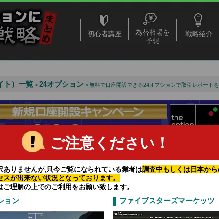
為替相場を
初心者講座
戦略紹介
予想
イト）一覧
24オプション
>
> 無料で口座開設できる24オプションで取引レポート
ご注意ください！
訳ありませんが,只今ご覧になられている業者は
調査中もしくは日本から
セスが出来ない状況となっております。
せないバイナリーオプションの取引のチャンス
はご理解の上でのご利用をお願い致します。
で取引をするチャンスは増えます。
ション
ファイブスターズマーケッツ
高い業者とは
で生計を立てるって難しい？