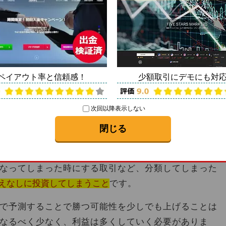
プションで取引レポートを作って必勝に！？
出来るものでは「ない」ものだと思っています。です
無駄な損失は必ず減らせま
のようなものを作ることで
ペイアウト率と信頼感！
少額取引にデモにも対
げることもできるでしょう。
次回以降表示しない
の？
閉じる
は一体どういったものなのか？というお話なのです
、利益がある時にまだ勝てると思っておこなった取
なってしまった時にする取引など、分類してしまった
えなしに投資してしまうこと
です。
で予測することで勝つ可能性を少しでも上げることは
なるべく少なく、利益は多くしていく必要がありま