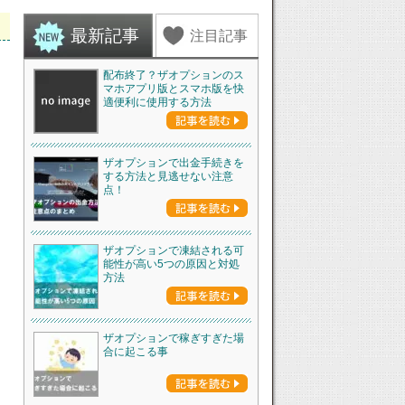
最新記事
注目記事
配布終了？ザオプションのス
マホアプリ版とスマホ版を快
適便利に使用する方法
ザオプションで出金手続きを
する方法と見逃せない注意
点！
ザオプションで凍結される可
能性が高い5つの原因と対処
方法
ザオプションで稼ぎすぎた場
合に起こる事