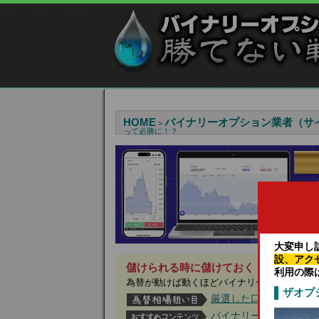
HOME
バイナリーオプション業者（サ
>
って必勝に！？
大変申し
設、アク
儲けられる時に儲けておく！今月は見逃
利用の際
為替が動けば動くほどバイナリーオプション
ザオプ
厳選した口コミ評価の
バイナリーオプション