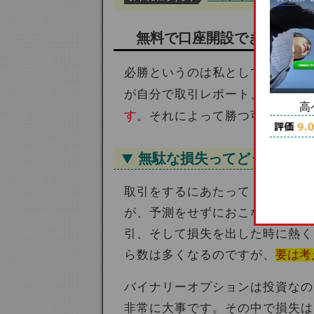
無料で口座開設できる24オ
必勝というのは私としては簡単に
が自分で取引レポート、取引日記
高
す
。それによって勝つ可能性を上
無駄な損失ってどういうも
無駄」
取引をするにあたって「
と
が、予測をせずにおこなった取引
引、そして損失を出した時に熱く
ら数は多くなるのですが、
要は考
バイナリーオプションは投資なの
非常に大事です。その中で損失は