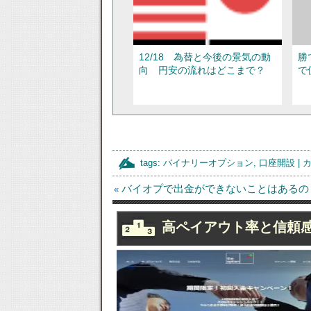
12/18 為替と今後の景気の動
勝
向 円安の流れはどこまで？
で
tags:
バイナリーオプション
,
口座開設
| 
バイオプで出金ができないことはあるの
«
24オプションで勝ち続ける方
2
高ペイアウト率と信頼
法はあるのか？
な