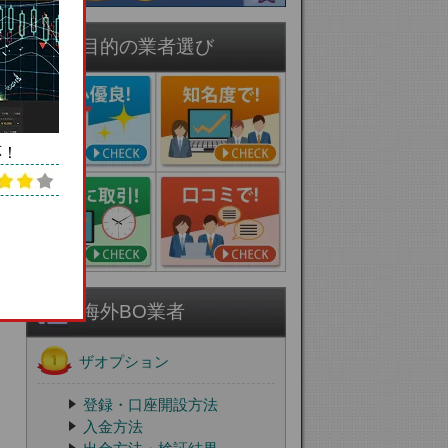
目的の業者選び
応！
海外BO業者
ザオプション
登録・口座開設方法
入金方法