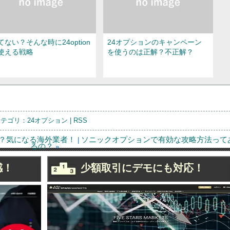
てない？そんな時に24option
24オプションのキャンペーン
使える戦略
を使うのは正解？不正解？
カテゴリ：
24オプション
|
RSS
？気になる海外業者！
ソニックオプションで有効な攻略方法って
|
るの？
»
4オプションの常勝法則って
24オプション取引コンテスト
感！
少額取引にデモにも対応！
に？検索で出る不思議
ってどういったもの？