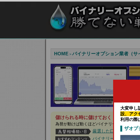
HOME
バイナリーオプション業者（サ
>
大変申し
設、アク
儲けられる時に儲けておく！今月は見逃
利用の際
為替が動けば動くほどバイナリーオプション
ザオプ
厳選した口コミ評価の
バイナリーオプション