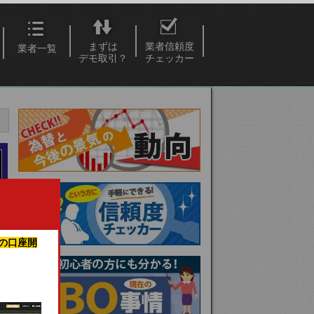
まずは
業者信頼度
業者一覧
デモ取引？
チェッカー
の口座開