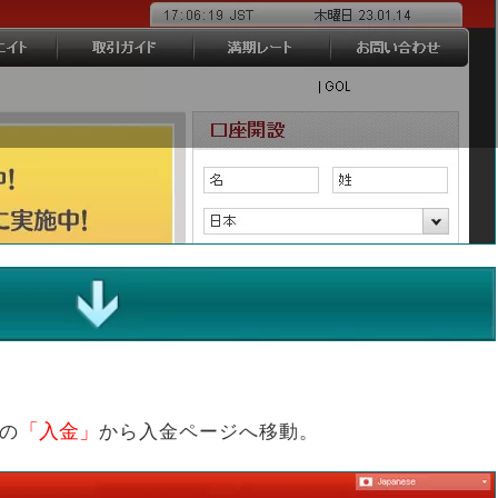
「入金」
の
から入金ページへ移動。