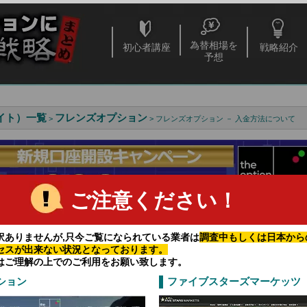
為替相場を
初心者講座
戦略紹介
予想
イト）一覧
フレンズオプション
>
> フレンズオプション － 入金方法について
ご注意ください！
訳ありませんが,只今ご覧になられている業者は
調査中もしくは日本から
セスが出来ない状況となっております。
せないバイナリーオプションの取引のチャンス
はご理解の上でのご利用をお願い致します。
で取引をするチャンスは増えます。
ション
ファイブスターズマーケッツ
高い業者とは
で生計を立てるって難しい？