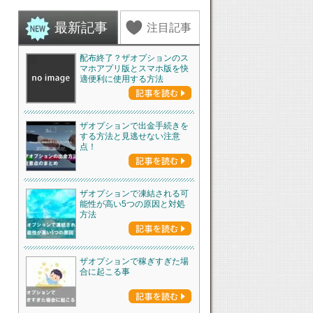
最新記事
注目記事
配布終了？ザオプションのス
マホアプリ版とスマホ版を快
適便利に使用する方法
ザオプションで出金手続きを
する方法と見逃せない注意
点！
ザオプションで凍結される可
能性が高い5つの原因と対処
方法
ザオプションで稼ぎすぎた場
合に起こる事