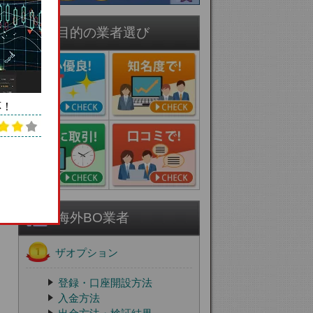
目的の業者選び
応！
海外BO業者
ザオプション
登録・口座開設方法
入金方法