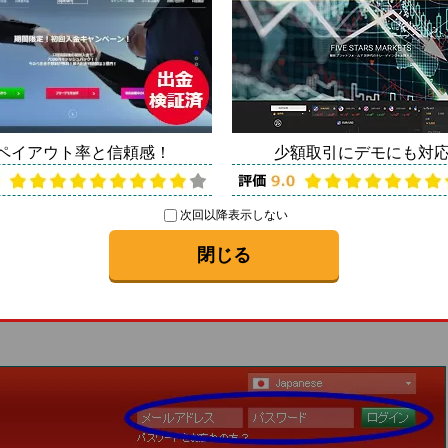
金方法について
方法を解説
ペイアウト率と信頼感！
少額取引にデモにも対
行いましょう。入金手続きはログイン後でなければ行
次回以降表示しない
閉じる
ットカード、国際送金などの入金方法がありますが、ここで
ついて解説しています。銀行送金を希望の場合は最下部をご