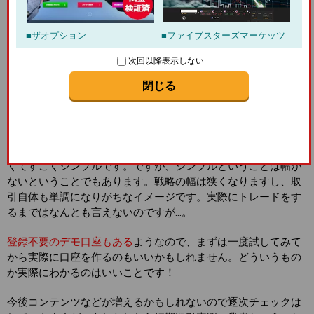
出来たばかりの業者になるので評判を探してみたのですが、量
が少なく的確なものがつかめませんでした。低資金からはじめ
ザオプション
ファイブスターズマーケッツ
られるので、気軽にしたいと思ってらっしゃる方にはいいかも
しれませんね。何分情報がすくないのでなかなかおすすめする
次回以降表示しない
まではいきませんが、なにか情報が入り次第増やしていくつも
閉じる
りです。
見たところ、オプションが
短期取引とHigh&Lowだけ
なのでシ
ンプルです。ローソク足チャートもあるのでそのあたりはいい
かもしれませんね。サイトの作り自体もごちゃごちゃしていな
くてすごくシンプルです。ですが、シンプルということは幅が
ないということでもあります。戦略の幅は狭くなりますし、取
引自体も単調になりがちなイメージです。実際にトレードをす
るまではなんとも言えないのですが…。
登録不要のデモ口座もある
ようなので、まずは一度試してみて
から実際に口座を作るのもいいかもしれません。どういうもの
か実際にわかるのはいいことです！
今後コンテンツなどが増えるかもしれないので逐次チェックは