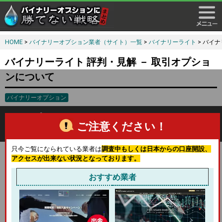
HOME
>
バイナリーオプション業者（サイト）一覧
>
バイナリーライト
> バイ
バイナリーライト 評判・見解 － 取引オプショ
ンについて
バイナリーオプション
取引オプションについて：BinaryLite(バイナリーラ
ご注意ください！
イト)
只今ご覧になられている業者は
調査中もしくは日本からの口座開設、
取り扱っている銘柄はできたばかりのようでシンプルに少なめ
アクセスが出来ない状況となっております。
です。
おすすめ業者
現在取り扱っているのは通貨ペアのみ
になります。基本的には
米ドル、ユーロ、豪ドル、円のペアになります。多くはないで
すが主要になる通貨は抑えている。という印象です。