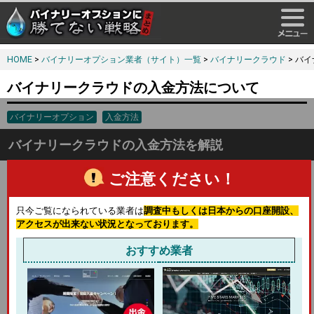
HOME
>
バイナリーオプション業者（サイト）一覧
>
バイナリークラウド
> バ
バイナリークラウドの入金方法について
バイナリーオプション
入金方法
バイナリークラウドの入金方法を解説
ご注意ください！
入金方法・STEP.1
バイナリークラウドにログイン後に画面上部の
只今ご覧になられている業者は
調査中もしくは日本からの口座開設、
「入出金」→
アクセスが出来ない状況となっております。
「入金」
に進みます。
バイナリークラウドではクレジット決済とNETELLER決済、銀
おすすめ業者
行送金が可能なのでご自分に合った入金方法を選んでくださ
い。
通貨、方法を決めたら入金したい金額を入力し
「Continue」
を