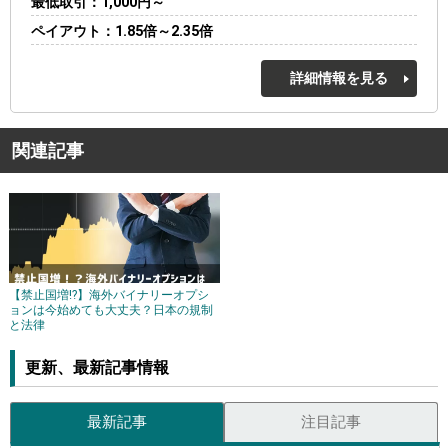
最低取引
1,000円～
ペイアウト
1.85倍～2.35倍
詳細情報を見る
関連記事
【禁止国増!?】海外バイナリーオプシ
ョンは今始めても大丈夫？日本の規制
と法律
更新、最新記事情報
最新記事
注目記事