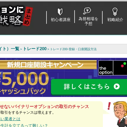
為替相場を
初心者講座
戦略紹介
予想
イト）一覧
トレード200
>
> トレード200-登録・口座開設方法
せないバイナリーオプションの取引のチャンス
で取引をするチャンスは増えます。
高い業者とは
で生計を立てるって難しい？