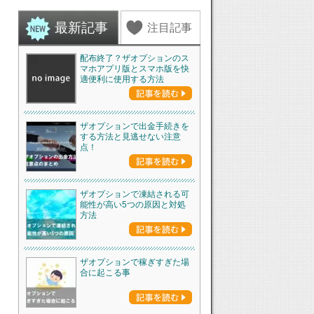
最新記事
注目記事
配布終了？ザオプションのス
マホアプリ版とスマホ版を快
適便利に使用する方法
ザオプションで出金手続きを
する方法と見逃せない注意
点！
ザオプションで凍結される可
能性が高い5つの原因と対処
方法
ザオプションで稼ぎすぎた場
合に起こる事