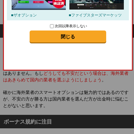
理由としてはいくつかあるのですが大きな理由を少し見てみま
しょう。
ザオプション
ファイブスターズマーケッツ
次回以降表示しない
本人確認書類の重要性
閉じる
本人確認書類が悪用されないかが不安という方も多いのです
が、提出されないことには出金は出来ないものです。日本の業
者でも必要なものを送らないといけないので、そこは変わらな
いのですが、海外だと少しこわく思う気持ちはわからないこと
はありません。もし
どうしても不安だという場合は、海外業者
はあきらめて国内の業者を選ぶようにしましょう
。
確かに海外業者のスマートオプションは魅力的ではあるのです
が、不安の方が勝る方は国内業者を選んだ方が出金時に悩むこ
とがないと思います。
ボーナス規約に注目