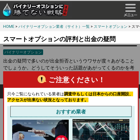
HOME
>
バイナリーオプション業者（サイト）一覧
>
スマートオプション
> ス
スマートオプションの評判と出金の疑問
バイナリーオプション
出金の疑問で多いのが出金拒否というウワサが度々あがること
でしょうか。どうしてそういった話題があがってくるのかを考
えてみましょう。
ご注意ください！
どういったものが多いのか
只今ご覧になられている業者は
調査中もしくは日本からの口座開設、
アクセスが出来ない状況となっております。
良く聞くのが、出金出来なかった事のみを伝えるものなのです
おすすめ業者
が
何がどうなっって出金が出来なかったのかわからないケース
です。小さい業者ならまだしも大きな業者ほどしっかりと理由
があるはずなので、サポートに問い合わせをするなどして
理由
をはっきりさせることが重要
だと思います。