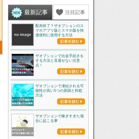
最新記事
注目記事
配布終了？ザオプションのス
マホアプリ版とスマホ版を快
適便利に使用する方法
ザオプションで出金手続きを
する方法と見逃せない注意
点！
ザオプションで凍結される可
能性が高い5つの原因と対処
方法
ザオプションで稼ぎすぎた場
合に起こる事