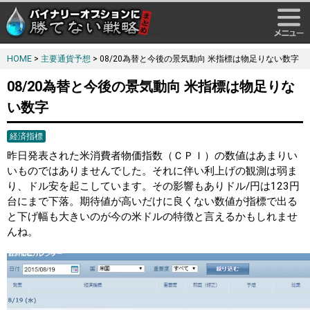
HOME
>
主要通貨予想
> 08/20為替と今後の景気動向 米指標は物足りない数字
08/20為替と今後の景気動向 米指標は物足りな
い数字
経済指標
昨日発表された米消費者物価指数（ＣＰＩ）の数値はあまりい
いものではありませんでした。それに伴い利上げの観測は弱ま
り、ドル安を起こしています。その影響もありドル/円は123円
台にまで下落。期待値が高いだけに良くない数値が指標で出る
と下げ幅も大きいのが今の米ドルの特徴と言えるかもしれませ
んね。