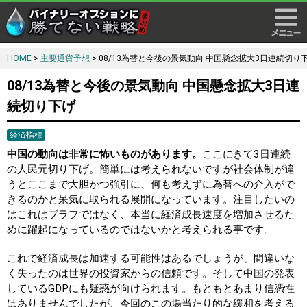
HOME
>
主要通貨予想
> 08/13為替と今後の景気動向 中国懸念拡大3日連続切り
08/13為替と今後の景気動向 中国懸念拡大3日連
続切り下げ
経済指標
中国の動向は非常に怖いものがあります。
ここにきて3日連続
の人民元切り下げ。簡単には考えられないですが社会体制が違
うとここまで大胆かつ強引に、何も考えずに為替への介入がで
きるのかと呆気に取られる展開になっています。注目したいの
はこれはブラフではなく、本当に経済成長速度を増加させるた
めに躍起になっているのではないかと考えられる事です。
これで経済成長は加速する可能性はあるでしょうが、間違いな
く失ったのは世界の投資家からの信頼です。そして中国の発表
しているGDPにも疑惑が向けられます。もともとあまり信憑性
はありませんでしたが、今回のこの場当たり的な緩和を考える