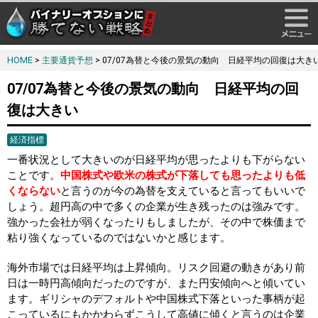
HOME
>
主要通貨予想
> 07/07為替と今後の景気の動向 日経平均の回復は大き
07/07為替と今後の景気の動向 日経平均の回
復は大きい
経済指標
一番状況として大きいのが日経平均が思ったよりも下がらない
ことです。
中国株式や欧米の株式が下落しても思ったよりも低
くならない
と言うのが今の為替を支えていると言ってもいいで
しょう。超円高の中で多くの企業が生き残ったのは強みです。
強かった会社が弱くなったりもしましたが、その中で株価まで
粘り強くなっているのではないかと感じます。
海外市場では日経平均は上昇傾向。リスク回避の動きがあり前
日は一時円高傾向だったのですが、また円安傾向へと傾いてい
ます。ギリシャのデフォルトや中国株式下落といった事柄が起
こっているにもかかわらずこうして高値に傾くと言うのは企業