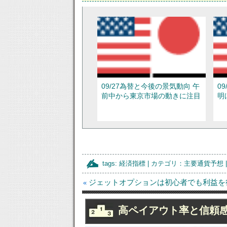
09/27為替と今後の景気動向 午
0
前中から東京市場の動きに注目
明
tags:
経済指標
| カテゴリ：
主要通貨予想
ジェットオプションは初心者でも利益を
«
09/21為替と今後の景気動向 日
0
高ペイアウト率と信頼
本と米国から重要な経済指標が
報