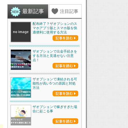
最新記事
注目記事
配布終了？ザオプションのス
マホアプリ版とスマホ版を快
適便利に使用する方法
ザオプションで出金手続きを
する方法と見逃せない注意
点！
ザオプションで凍結される可
能性が高い5つの原因と対処
方法
ザオプションで稼ぎすぎた場
合に起こる事