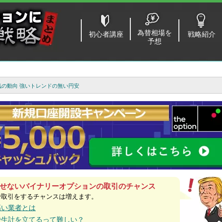
為替相場を
初心者講座
戦略紹介
予想
の景気の動向 強いトレンドの無い円安
せないバイナリーオプションの取引のチャンス
で取引をするチャンスは増えます。
高い業者とは
で生計を立てるって難しい？