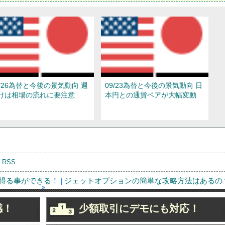
9/26為替と今後の景気動向 週
09/23為替と今後の景気動向 日
けは相場の流れに要注意
本円との通貨ペアが大幅変動
|
RSS
得る事ができる！
ジェットオプションの簡単な攻略方法はあるの
|
»
9/20為替と今後の景気動向 情
09/16為替と今後の景気動向 重
感！
少額取引にデモにも対応！
収集も相場の予想に必要
要指標の発表に注意