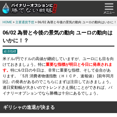
HOME
>
主要通貨予想
> 06/02 為替と今後の景気の動向 ユーロの動向はいかに
06/02 為替と今後の景気の動向 ユーロの動向は
いかに！？
経済指標
米ドル/円でドルの高値が継続していますが、ユーロにも目を向
けておきましょう。特に
重要な指標が明日と今日に発表されま
す。
特に6/2日の今日は、非常に重要な指標、そして会合があ
ります。「5月 消費者物価指数（ＨＩＣＰ、速報値） [前年同月
比]」の発表があるのでこちらにまずは注目しておきましょう。
連日変動幅が大きいのでトレンドさえ掴むことができれば、バ
イナリーオプションでなら勝機は十分にあるでしょう。
ギリシャの進退が決まる