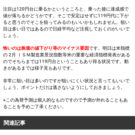
注目は120円台に乗るかというところと、乗った後に達成感で
値が落ちるかどうかです。そこで安定はせずに119円代に下が
ると思うのでそこを狙ってみるのもいいかもしれません。狙い
目は多い日ではあるので日経平均など注視しておくのがいいで
しょう。
怖いのは株価の値下がり等のマイナス要因
です。明日は米指標
の 2月 ＩＳＭ製造業景況指数等米の重要な経済指標発表がある
のでそちらまでは119円台ということもあり得る状況です。動
きがあるまでは様子見もありです。
非常に狙い目は多いのですが狙いにくい状況と言ってもいいで
しょう。ポイントだけは逃さないようにしておきましょう。
※この為替予測は個人的なものですので予測が外れることもあ
ることを予めご了承ください。
関連記事