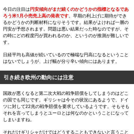
今日の注目は
円安傾向がまだ続くのかどうかの指標となるであ
ろう米1月小売売上高の発表です
。早期の利上げに期待ができ
るかどうかの判断材料になりそうです。結果がよければ一層の
円安が予想されます。問題は悪い結果だった時なのですが、そ
の時にどの程度円が買われるのか、というのが推測が難しいで
す。
日経平均も高値が続いているので極端な円高になるということ
はないでしょうが、上げ幅が分り辛い傾向にはあります。
引き続き欧州の動向には注意
国政が悪くなると第二次大戦の戦争賠償をしてしまうのはどこ
の国でも同じです。ギリシャは今その状況にあるようで、ドイ
ツに対して22兆の戦争賠償を要求しているようです。そもそも
それを言ってしまうとユーロとは何なのかということになって
しまいますね。
それだけギリシャだけではどうすることもできないと言うこと