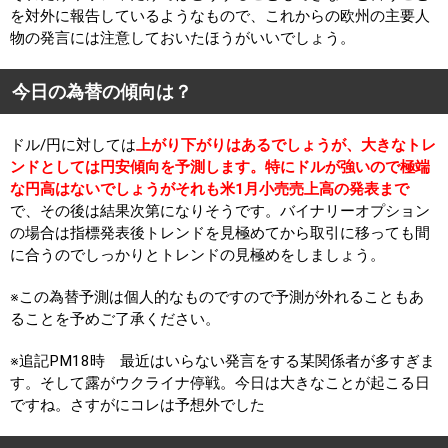
を対外に報告しているようなもので、これからの欧州の主要人
物の発言には注意しておいたほうがいいでしょう。
今日の為替の傾向は？
ドル/円に対しては
上がり下がりはあるでしょうが、大きなトレ
ンドとしては円安傾向を予測します。特にドルが強いので極端
な円高はないでしょうがそれも米1月小売売上高の発表まで
で、その後は結果次第になりそうです。バイナリーオプション
の場合は指標発表後トレンドを見極めてから取引に移っても間
に合うのでしっかりとトレンドの見極めをしましょう。
※この為替予測は個人的なものですので予測が外れることもあ
ることを予めご了承ください。
※追記PM18時 最近はいらない発言をする某関係者が多すぎま
す。そして露がウクライナ停戦。今日は大きなことが起こる日
ですね。さすがにコレは予想外でした