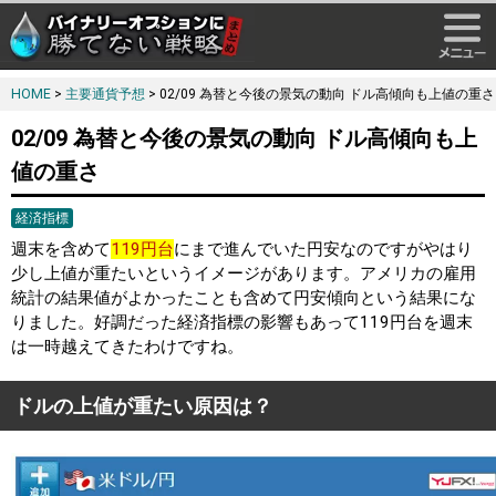
HOME
>
主要通貨予想
> 02/09 為替と今後の景気の動向 ドル高傾向も上値の重さ
02/09 為替と今後の景気の動向 ドル高傾向も上
値の重さ
経済指標
週末を含めて
119円台
にまで進んでいた円安なのですがやはり
少し上値が重たいというイメージがあります。アメリカの雇用
統計の結果値がよかったことも含めて円安傾向という結果にな
りました。好調だった経済指標の影響もあって119円台を週末
は一時越えてきたわけですね。
ドルの上値が重たい原因は？