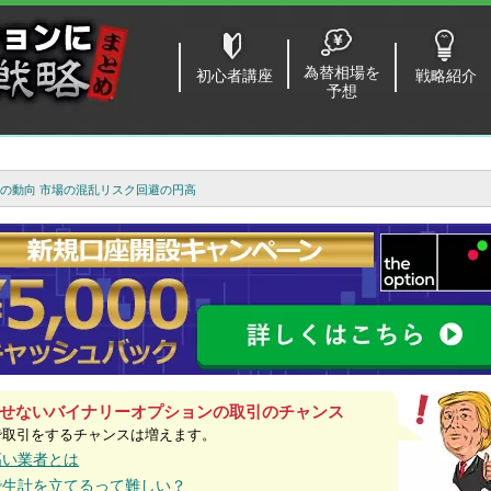
為替相場を
初心者講座
戦略紹介
予想
景気の動向 市場の混乱リスク回避の円高
せないバイナリーオプションの取引のチャンス
で取引をするチャンスは増えます。
高い業者とは
で生計を立てるって難しい？