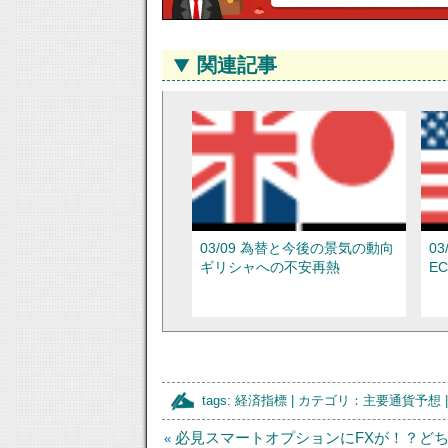
関連記事
03/09 為替と今後の景気の動向
0
ギリシャへの不安再熱
E
tags:
経済指標
| カテゴリ：
主要通貨予想
必見スマートオプションにFXが！？ど
«