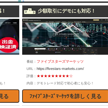
騰
»
3/02 為替と今後の景気の動
02/27 為替と今後の景気の動
感！
少額取引にデモにも対応！
 120円代回復なるか
向 ドル買い一服
2/24 為替と今後の景気の動向
02/23 為替と今後の景気の動向
ファイブスターズマーケッツ
番組：
ＲＢ議長の証言に要注目
ギリシャのリスクは緩和
https://fivestars-markets.com/
URL：
★★★★★★★★★☆
評価：
%も！
内容：
デモトレード対応で初心者にも安心！
見る
ﾌｧｲﾌﾞｽﾀｰｽﾞﾏｰｹｯﾂを詳しく見る