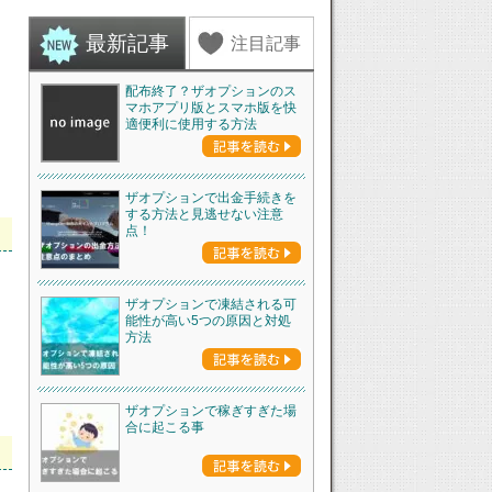
最新記事
注目記事
配布終了？ザオプションのス
マホアプリ版とスマホ版を快
適便利に使用する方法
ザオプションで出金手続きを
する方法と見逃せない注意
点！
ザオプションで凍結される可
能性が高い5つの原因と対処
方法
ザオプションで稼ぎすぎた場
合に起こる事