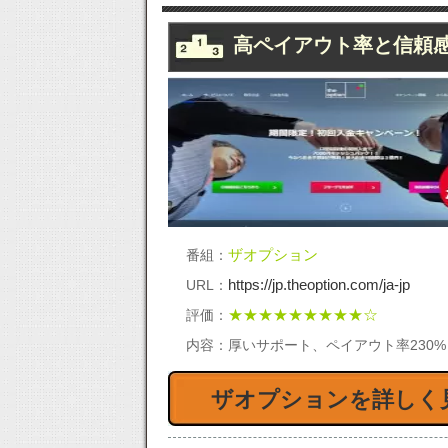
03/03 為替と今後の景気の動
0
高ペイアウト率と信頼
向 120円代回復の達成感
向
02/26 為替と今後の景気の動向
0
ザオプション
番組：
ドル売りが継続か？
Ｆ
https://jp.theoption.com/ja-jp
URL：
★★★★★★★★★☆
評価：
内容：
厚いサポート、ペイアウト率230
ザオプションを詳しく