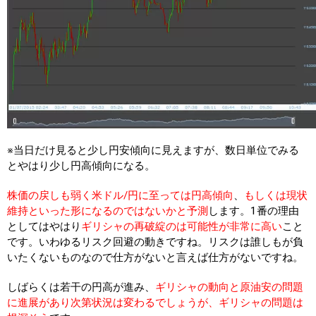
※当日だけ見ると少し円安傾向に見えますが、数日単位でみる
とやはり少し円高傾向になる。
株価の戻しも弱く米ドル/円に至っては円高傾向
、
もしくは現状
維持といった形になるのではないかと予測
します。1番の理由
としてはやはり
ギリシャの再破綻のは可能性が非常に高い
こと
です。いわゆるリスク回避の動きですね。リスクは誰しもが負
いたくないものなので仕方がないと言えば仕方がないですね。
しばらくは若干の円高が進み、
ギリシャの動向と原油安の問題
に進展があり次第状況は変わるでしょうが、ギリシャの問題は