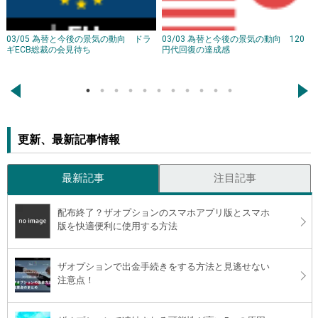
03/05 為替と今後の景気の動向 ドラ
03/03 為替と今後の景気の動向 120
ギECB総裁の会見待ち
円代回復の達成感
←
→
更新、最新記事情報
最新記事
注目記事
配布終了？ザオプションのスマホアプリ版とスマホ
版を快適便利に使用する方法
ザオプションで出金手続きをする方法と見逃せない
注意点！