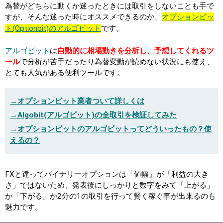
為替がどちらに動くか迷ったときには取引をしないことも手で
すが、そんな迷った時にオススメできるのか、
オプションビッ
ト(Optionbit)のアルゴビット
です。
アルゴビット
は
自動的に相場動きを分析し、予想してくれるツ
ール
で分析が苦手だったり為替変動が読めない状況にも使え、
とても人気がある便利ツールです。
→オプションビット業者ついて詳しくは
→Algobit(アルゴビット)の全取引を検証してみた
→オプションビットのアルゴビットってどういったもの？使
えるの？
FXと違ってバイナリーオプションは「値幅」が「利益の大き
さ」ではないため、発表後にしっかりと数字をみて「上がる」
か「下がる」か2分の1の取引を行って賢く稼ぐ事が出来るのも
魅力です。