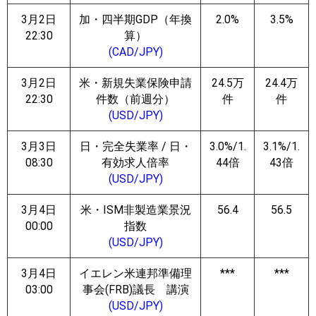
3月2日
加・四半期GDP（年換
2.0%
3.5%
22:30
算）
(CAD/JPY)
3月2日
米・新規失業保険申請
24.5万
24.4万
22:30
件数（前週分）
件
件
(USD/JPY)
3月3日
日・完全失業率 / 日・
3.0%/1.
3.1%/1.
08:30
有効求人倍率
44倍
43倍
(USD/JPY)
3月4日
米・ISM非製造業景況
56.4
56.5
00:00
指数
(USD/JPY)
3月4日
イエレン米連邦準備理
***
***
03:00
事会(FRB)議長 講演
(USD/JPY)