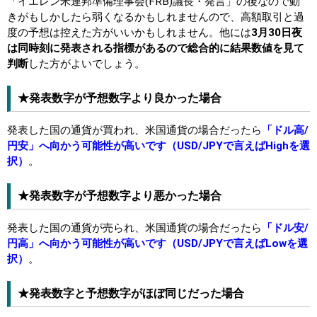
「イエレン米連邦準備理事会(FRB)議長・発言」の後なので動
きがもしかしたら弱くなるかもしれませんので、高額取引と過
度の予想は控えた方がいいかもしれません。他には
3月30日夜
は同時刻に発表される指標があるので総合的に結果数値を見て
判断
した方がよいでしょう。
★発表数字が予想数字より良かった場合
発表した国の通貨が買われ、米国通貨の場合だったら
「ドル高/
円安」へ向かう可能性が高いです（USD/JPYで言えばHighを選
択）
。
★発表数字が予想数字より悪かった場合
発表した国の通貨が売られ、米国通貨の場合だったら
「ドル安/
円高」へ向かう可能性が高いです（USD/JPYで言えばLowを選
択）
。
★発表数字と予想数字がほぼ同じだった場合