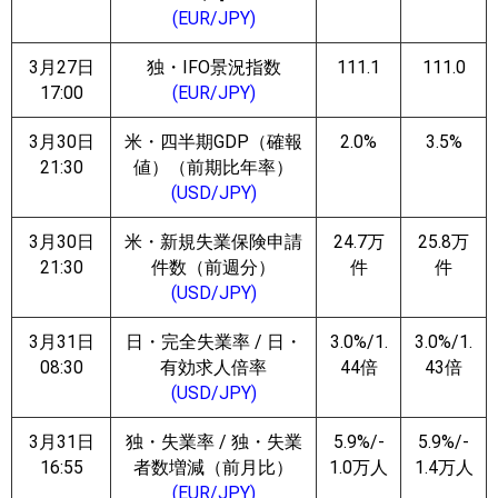
(EUR/JPY)
3月27日
独・IFO景況指数
111.1
111.0
17:00
(EUR/JPY)
3月30日
米・四半期GDP（確報
2.0%
3.5%
21:30
値）（前期比年率）
(USD/JPY)
3月30日
米・新規失業保険申請
24.7万
25.8万
21:30
件数（前週分）
件
件
(USD/JPY)
3月31日
日・完全失業率 / 日・
3.0%/1.
3.0%/1.
08:30
有効求人倍率
44倍
43倍
(USD/JPY)
3月31日
独・失業率 / 独・失業
5.9%/-
5.9%/-
16:55
者数増減（前月比）
1.0万人
1.4万人
(EUR/JPY)