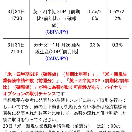
3月31日
英・四半期GDP（前期
0.7%/2.
0.6%/2.
17:30
比/前年比）（確報
0%
2%
値）
(GBP/JPY)
3月31日
カナダ・1月 月次国内
0.3％
0.3％
21:30
総生産(GDP)[前月比]
(CAD/JPY)
「米・四半期GDP（確報値）（前期比年率）」、「米・新規失
業保険申請件数（前週分）」、「英・四半期GDP（前期比/前年
比）（確報値）」が特に為替が動く可能性があり、バイナリー
オプションの取引チャンス
です！
予想数字を参考に発表前の為替トレンドに乗って取引を行って
もいいですが、値の上下動きが判断付かない場合は経済指標発
表後に発表された数字と比較して、為替の流れと併せ判断した
後に取引を行ってください。
23日「米・新規失業保険申請件数（前週分）」は21：00の