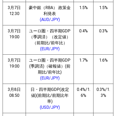
3月7日
豪中銀（RBA） 政策金
1.5%
1.5%
12:30
利発表
(AUD/JPY)
3月7日
ユーロ圏・四半期GDP
0.4%
0.3%
19:00
（季調済）（改定値）
（前期比/前年比）
(EUR/JPY)
3月7日
ユーロ圏・四半期GDP
1.7%
1.6%
19:00
(季調済)（確報値）(前
期比/前年比)
(EUR/JPY)
3月8日
日・四半期GDP(改定
0.4%/1.
0.3%/1.
08:50
値)(前期比/前期比年
6%
3%
率)
(USD/JPY)