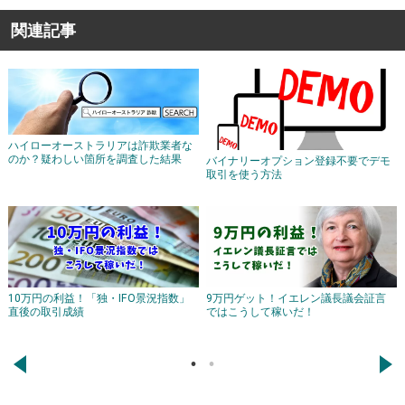
関連記事
ハイローオーストラリアは詐欺業者な
のか？疑わしい箇所を調査した結果
バイナリーオプション登録不要でデモ
取引を使う方法
10万円の利益！「独・IFO景況指数」
9万円ゲット！イエレン議長議会証言
直後の取引成績
ではこうして稼いだ！
←
→