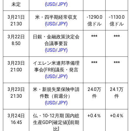
未定
(USD/JPY)
3月21日
米・四半期経常収支
-1290.0
-1130.0
21:30
(USD/JPY)
億ドル
億ドル
3月22日
日銀・金融政策決定会
***
***
8:50
合議事要旨
(USD/JPY)
3月23日
イエレン米連邦準備理
***
***
21:00
事会(FRB)議長・発言
(USD/JPY)
3月23日
米・新規失業保険申請
24.0万
24.1万
21:30
件数（前週分）
件
件
(USD/JPY)
3月24日
仏・10-12月期 国内総
+0.4％
+0.4％
16:45
生産GDP(確定値)[前期
比]