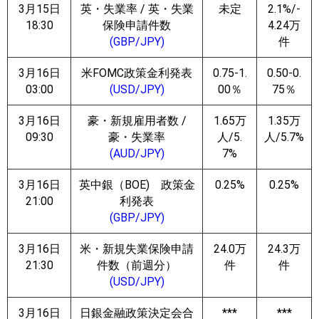
3月15日
英・失業率 / 英・失業
未定
2.1%/-
18:30
保険申請件数
4.24万
(GBP/JPY)
件
3月16日
米FOMC政策金利発表
0.75-1.
0.50-0.
03:00
(USD/JPY)
00％
75％
3月16日
豪・新規雇用者数 /
1.65万
1.35万
09:30
豪・失業率
人/5.
人/5.7%
(AUD/JPY)
7%
3月16日
英中銀（BOE) 政策金
0.25%
0.25%
21:00
利発表
(GBP/JPY)
3月16日
米・新規失業保険申請
24.0万
24.3万
21:30
件数（前週分）
件
件
(USD/JPY)
3月16日
日銀金融政策決定会合
***
***