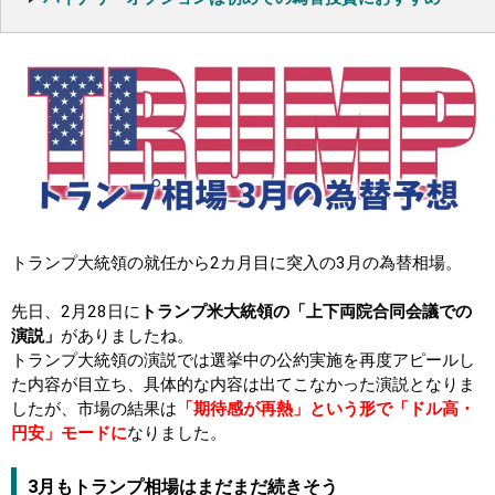
トランプ大統領の就任から2カ月目に突入の3月の為替相場。
先日、2月28日に
トランプ米大統領の「上下両院合同会議での
演説」
がありましたね。
トランプ大統領の演説では選挙中の公約実施を再度アピールし
た内容が目立ち、具体的な内容は出てこなかった演説となりま
したが、市場の結果は
「期待感が再熱」という形で「ドル高・
円安」モードに
なりました。
3月もトランプ相場はまだまだ続きそう