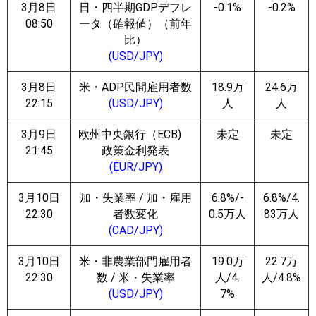
3月8日
日・四半期GDPデフレ
-0.1%
-0.2%
08:50
ータ（確報値）（前年
比）
(USD/JPY)
3月8日
米・ADP民間雇用者数
18.9万
24.6万
22:15
(USD/JPY)
人
人
3月9日
欧州中央銀行（ECB)
未定
未定
21:45
政策金利発表
(EUR/JPY)
3月10日
加・失業率 / 加・雇用
6.8%/-
6.8%/4.
22:30
者数変化
0.5万人
83万人
(CAD/JPY)
3月10日
米・非農業部門雇用者
19.0万
22.7万
22:30
数 / 米・失業率
人/4.
人/4.8%
(USD/JPY)
7%