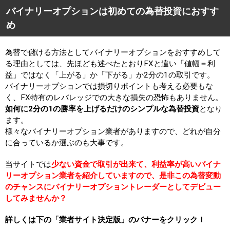
バイナリーオプションは初めての為替投資におすす
め
為替で儲ける方法としてバイナリーオプションをおすすめして
る理由としては、先ほども述べたとおりFXと違い「値幅＝利
益」ではなく「上がる」か「下がる」か2分の1の取引です。
バイナリーオプションでは損切りポイントも考える必要もな
く、FX特有のレバレッジでの大きな損失の恐怖もありません。
如何に2分の1の勝率を上げるだけのシンプルな為替投資
となり
ます。
様々なバイナリーオプション業者がありますので、どれが自分
に合っているか選ぶのも大事です。
当サイトでは
少ない資金で取引が出来て、利益率が高いバイナ
リーオプション業者を紹介していますので、是非この為替変動
のチャンスにバイナリーオプショントレーダーとしてデビュー
してみませんか？
詳しくは下の「業者サイト決定版」のバナーをクリック！