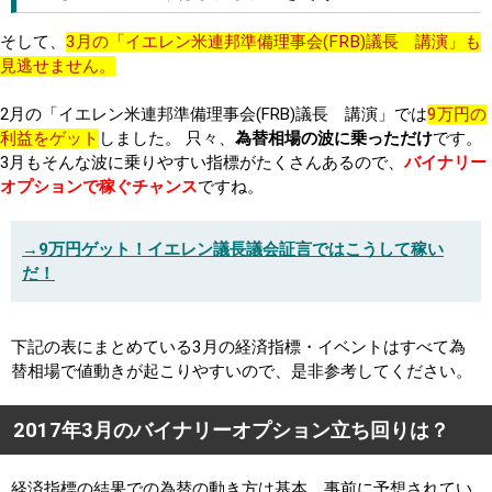
そして、
3月の「イエレン米連邦準備理事会(FRB)議長 講演」も
見逃せません。
2月の「イエレン米連邦準備理事会(FRB)議長 講演」では
9万円の
利益をゲット
しました。 只々、
為替相場の波に乗っただけ
です。
3月もそんな波に乗りやすい指標がたくさんあるので、
バイナリー
オプションで稼ぐチャンス
ですね。
→9万円ゲット！イエレン議長議会証言ではこうして稼い
だ！
下記の表にまとめている3月の経済指標・イベントはすべて為
替相場で値動きが起こりやすいので、是非参考してください。
2017年3月のバイナリーオプション立ち回りは？
経済指標の結果での為替の動き方は基本、事前に予想されてい