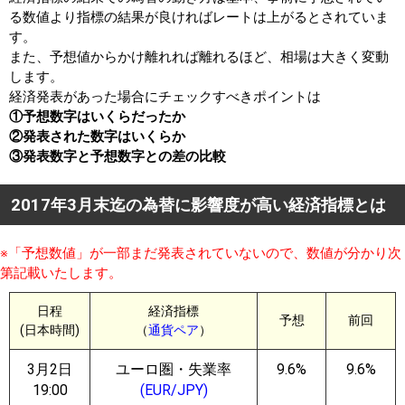
る数値より指標の結果が良ければレートは上がるとされていま
す。
また、予想値からかけ離れれば離れるほど、相場は大きく変動
します。
経済発表があった場合にチェックすべきポイントは
①予想数字はいくらだったか
②発表された数字はいくらか
③発表数字と予想数字との差の比較
2017年3月末迄の為替に影響度が高い経済指標とは
※「予想数値」が一部まだ発表されていないので、数値が分かり次
第記載いたします。
日程
経済指標
予想
前回
(日本時間)
（
通貨ペア
）
3月2日
ユーロ圏・失業率
9.6%
9.6%
19:00
(EUR/JPY)