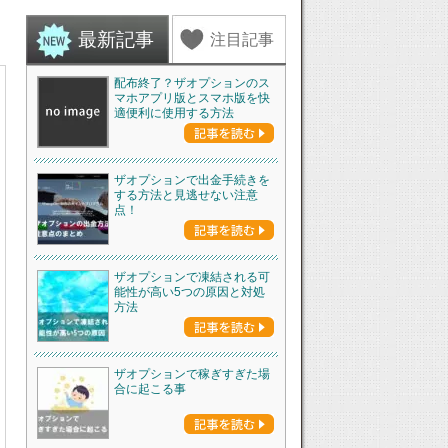
最新記事
注目記事
配布終了？ザオプションのス
マホアプリ版とスマホ版を快
適便利に使用する方法
ザオプションで出金手続きを
する方法と見逃せない注意
点！
ザオプションで凍結される可
能性が高い5つの原因と対処
方法
ザオプションで稼ぎすぎた場
合に起こる事